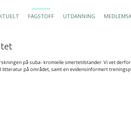
KTUELT
FAGSTOFF
UTDANNING
MEDLEMS
itet
orskningen på suba- kromielle smertetilstander. Vi vet derf
itteratur på området, samt en evidensinformert treningspro