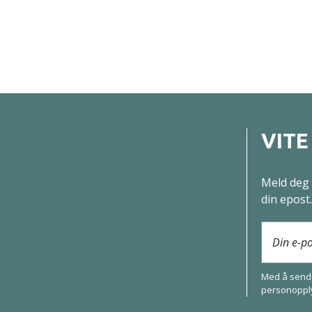
VITE
Meld deg 
din epost
Din e-p
Med å sende
person­oppl