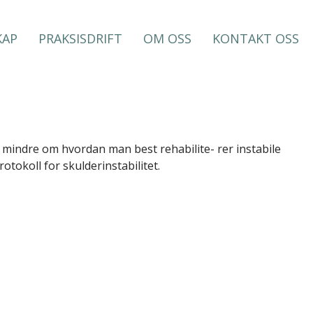
KAP
PRAKSISDRIFT
OM OSS
KONTAKT OSS
or mindre om hvordan man best rehabilite- rer instabile
tokoll for skulderinstabilitet.