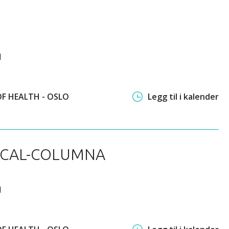
l
OF HEALTH - OSLO
Legg til i kalender
RACAL-COLUMNA
l