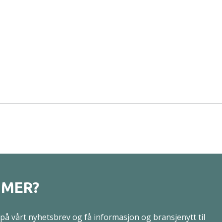
 MER?
på vårt nyhetsbrev og få informasjon og bransjenytt til