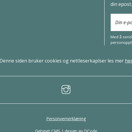
din epost
Din e-p
Med å sende
person­oppl
Denne siden bruker cookies og nettleserkaplser les mer
he
Personvernerklæring
Getynet CMS
| design av
DCode